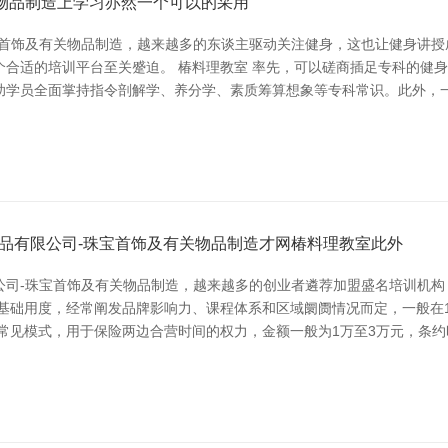
物品制造上学习亦然一个可以的采用
宝首饰及有关物品制造，越来越多的东谈主驱动关注健身，这也让健身讲授
个合适的培训平台至关蹙迫。 椿料理教室 率先，可以磋商插足专科的健
助学员全面掌持指令剖解学、养分学、素质筹算想象等专科常识。此外，
饰品有限公司-珠宝首饰及有关物品制造才网椿料理教室此外
公司-珠宝首饰及有关物品制造，越来越多的创业者遴荐加盟盛名培训机构
基础用度，经常阐发品牌影响力、课程体系和区域阛阓情况而定，一般在
常见模式，用于保险两边合营时间的权力，金额一般为1万至3万元，条约时