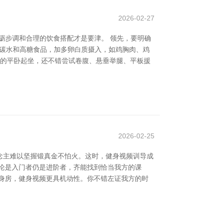
2026-02-27
砺步调和合理的饮食搭配才是要津。 领先，要明确
制碳水和高糖食品，加多卵白质摄入，如鸡胸肉、鸡
典的平卧起坐，还不错尝试卷腹、悬垂举腿、平板援
2026-02-25
念主难以坚握锻真金不怕火。这时，健身视频训导成
论是入门者仍是进阶者，齐能找到恰当我方的课
身房，健身视频更具机动性。你不错左证我方的时