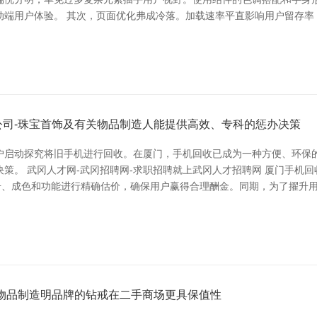
端用户体验。 其次，页面优化弗成冷落。加载速率平直影响用户留存率，
司-珠宝首饰及有关物品制造人能提供高效、专科的惩办决策
户启动探究将旧手机进行回收。在厦门，手机回收已成为一种方便、环保
策。 武冈人才网-武冈招聘网-求职招聘就上武冈人才招聘网 厦门手机
号、成色和功能进行精确估价，确保用户赢得合理酬金。同期，为了擢升用
物品制造明品牌的钻戒在二手商场更具保值性