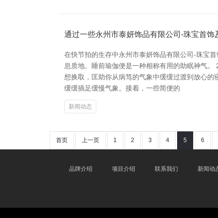
通过一些永州市泰妍饰品有限公司-珠宝首饰
在快节拍的生存中永州市泰妍饰品有限公司-珠宝
息质地。睡前瑜伽便是一种相称有用的助眠神气。 
想换取，匡助你从病笃的气象中缓缓过渡到放心的
缓缓插足缓慢气象。接着，一些简便的
新闻动态
首页
上一页
1
2
3
4
5
6
品牌介绍
项目介绍
联系我们
新闻动