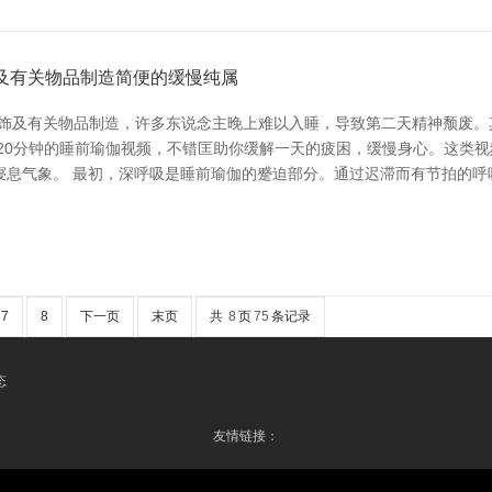
及有关物品制造简便的缓慢纯属
首饰及有关物品制造，许多东说念主晚上难以入睡，导致第二天精神颓废。
20分钟的睡前瑜伽视频，不错匡助你缓解一天的疲困，缓慢身心。这类
寝息气象。 最初，深呼吸是睡前瑜伽的蹙迫部分。通过迟滞而有节拍的呼
7
8
下一页
末页
共
8
页
75
条记录
态
友情链接：