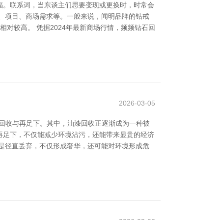
托福。联系词，当东谈主们思要变现或更换时，时常会
牌、项目、商场需求等。一般来说，闻明品牌的钻戒
对较高。 凭据2024年最新商场行情，频频钻石回
2026-03-05
回收与再足下。其中，油漆回收正逐渐成为一种被
再足下，不仅能减少环境沾污，还能带来显贵的经济
若是径直丢弃，不仅形成奢华，还可能对环境形成危