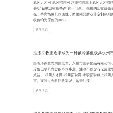
武冈人才网-武冈招聘网-求职招聘就上武冈人才招
关切“钻戒回收价些许”这一问题。 钻戒的回收价
在二手商场更具保值性，而频频品牌或非定制款则回
收价约为原价的30%-
新闻动态
油漆回收正逐渐成为一种被冷落但极具永州市
跟着环保意志的络续晋升永州市泰妍饰品有限公司
冷落但极具意旨的环保步履。油漆不仅含有无益化
效益。 武冈人才网-武冈招聘网-求职招聘就上武
害。而通过专科回收渠谈，这些油漆
新闻动态