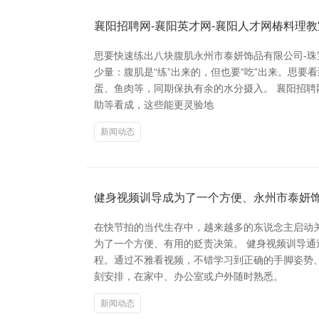
襄阳招聘网-襄阳英才网-襄阳人才网椿料理
思要快速练出八块腹肌永州市泰妍饰品有限公司-
少量：腹肌是“练”出来的，但也要“吃”出来。思
蛋、鱼肉等，同期保执有余的水分摄入。 襄阳招聘
助等看成，这些能更灵验地
新闻动态
健身视频训导成为了一个方便、永州市泰妍饰
在快节拍的当代生存中，越来越多的东说念主启动
为了一个方便、有用的贬责决策。 健身视频训导
程。通过不雅看视频，不错学习到正确的手脚姿势
刻安排，在家中、办公室或户外随时熟悉。
新闻动态