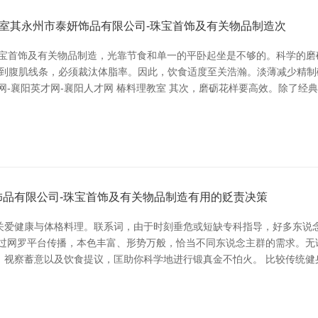
教室其永州市泰妍饰品有限公司-珠宝首饰及有关物品制造次
珠宝首饰及有关物品制造，光靠节食和单一的平卧起坐是不够的。科学的磨
要看到腹肌线条，必须裁汰体脂率。因此，饮食适度至关浩瀚。淡薄减少精
网-襄阳英才网-襄阳人才网 椿料理教室 其次，磨砺花样要高效。除了经
品有限公司-珠宝首饰及有关物品制造有用的贬责决策
关爱健康与体格料理。联系词，由于时刻垂危或短缺专科指导，好多东说
通过网罗平台传播，本色丰富、形势万般，恰当不同东说念主群的需求。无
、视察蓄意以及饮食提议，匡助你科学地进行锻真金不怕火。 比较传统健