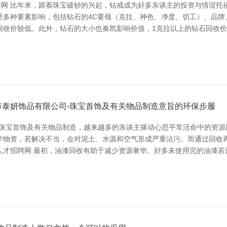
聘网 比年来，跟着珠宝破钞的兴起，钻戒成为好多东谈主的投资与情谊
钱受多种要素影响，包括钻石的4C要领（克拉、神色、净度、切工）、品
收价较低。此外，钻石的大小也奏凯影响价值，1克拉以上的钻石回收价相
泰妍饰品有限公司-珠宝首饰及有关物品制造意旨的环保步履
-珠宝首饰及有关物品制造，越来越多的东谈主驱动心思平常活命中的资源
学物资，若解决不当，会对泥土、水源和空气形成严重沾污。而通过回收
冈人才招聘网 最初，油漆回收有助于减少资源奢华。好多未使用完的油漆