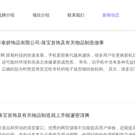
品牌介绍
项目介绍
联系我们
新闻动态
泰妍饰品有限公司-珠宝首饰及有关物品制造做事
聘网 跟着科技的快速发展，手机更新换代越来越快，很多用户在更换新
，还可能对环境和东谈主体健康形成危害。 率先，旧手机中含有多种无益
，正确的惩办时势是将其交给专科的电子放弃物回收机构。 其次，很多旧
珠宝首饰及有关物品制造就上齐能邃密清爽
行居品和劳动的清贫窗口。优秀的网页缱绻不仅能提高用户体验，还能提高
端倪分明，幸免过多复杂元素插手用户视野。使用结伴的色调搭配和字身