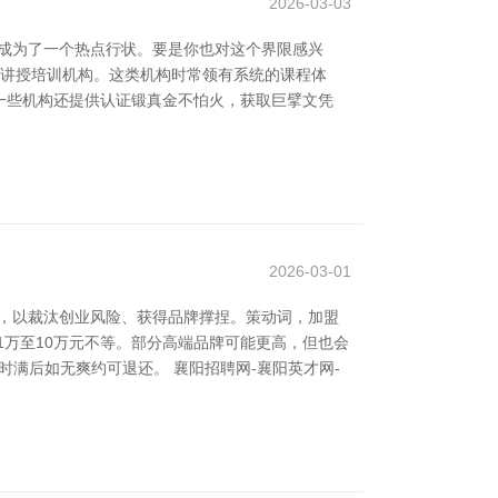
2026-03-03
成为了一个热点行状。要是你也对这个界限感兴
身讲授培训机构。这类机构时常领有系统的课程体
一些机构还提供认证锻真金不怕火，获取巨擘文凭
2026-03-01
，以裁汰创业风险、获得品牌撑捏。策动词，加盟
1万至10万元不等。部分高端品牌可能更高，但也会
满后如无爽约可退还。 襄阳招聘网-襄阳英才网-