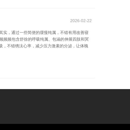
2026-02-22
其实，通过一些简便的缓慢纯属，不错有用改善寝
视频频频包含舒徐的呼吸纯属、包涵的伸展四肢和冥
吸，不错镌汰心率，减少压力激素的分泌，让体魄