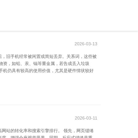
2026-03-13
机后，旧手机经常被闲置或简短丢弃。关系词，这些被
物资，如铅、汞、镉等重金属，若告成丢入垃圾
手机仍具有较高的使用价值，尤其是硬件情状较好
2026-03-11
网站的转化率和搜索引擎排行。 领先，网页缱绻
形度，增强合座视觉恶果。同期，反应式缱绻是重