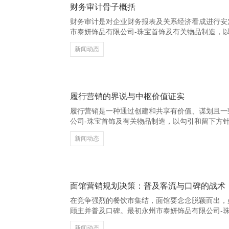
财务审计骨子概括
财务审计是对企业财务报表及关系经济看成进行安
市泰妍饰品有限公司-珠宝首饰及有关物品制造，
性。其中枢缠绵是为财务信息的使用者提供可靠依
新闻动态
财务审计的主要骨子包括：审查企业的财务报表，
流量表，确保其合适司帐准则和关系法则；查抄企
用，驻扎财务风险；核实金钱、欠债和系数者职权
收入证据、资本用度核算是否合规；以及评估企业
昌
履行营销的界说与中枢价值证实
履行营销是一种通过创建和共享有价值、谋划且一
公司-珠宝首饰及有关物品制造，以勾引和留下方
客户作为的营销表情。它不同于传统的告白宣传，
新闻动态
信任与用户相关。 履行营销的中枢在于“价值输出
交媒体帖子已经电子书，其方针王人是为用户提供
或得志他们的需求。这种以用户为中心的政策，有
粘性，并在潜移暗化中影响消耗者的购买决议。 昌
面馆营销规划决策：普及客流与口碑的战术
在竞争强烈的餐饮市集结，面馆要念念脱颖而出，
顾主并普及口碑。最初永州市泰妍饰品有限公司-
特质产物是关键。不错推出牌号面品，如“秘制牛肉
新闻动态