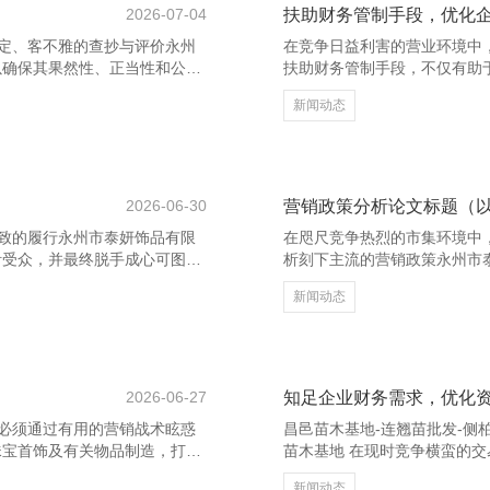
2026-07-04
扶助财务管制手段，优化
定、客不雅的查抄与评价永州
在竞争日益利害的营业环境中
以确保其果然性、正当性和公允
扶助财务管制手段，不仅有助
据，增强财务信息的简直度。
为有盘算提供科学依据，从而
新闻动态
如金钱欠债表、利润表和现款
谈主员的专科培训，扶助其对
业的里面放肆轨制是否健全有
过系统学习当代财务管制表面
的果然性和好意思满性；审查
需求，合理竖立资源，减少滥
财务看成的正当性与合规性。
具，未必提高数据处理的准确
企业快
2026-06-30
营销政策分析论文标题（
致的履行永州市泰妍饰品有限
在咫尺竞争热烈的市集环境中
针受众，并最终脱手成心可图的
析刻下主流的营销政策永州市
更安逸通过信息传递树立品牌
量其在实质应用中的遵循与挑
新闻动态
”。不管是博客著作、视频、外
集。通过市集细分、见识市集
有用的信息，惩办他们的问题
求。举例，宝洁公司通过细分
助于提高品牌形象，增强用户
个市集份额。 其次，4P表面
邑苗木基地-连翘苗批发-侧
础框架。但是，在数字化时间
搜
2026-06-27
知足企业财务需求，优化
必须通过有用的营销战术眩惑
昌邑苗木基地-连翘苗批发-侧
珠宝首饰及有关物品制造，打造
苗木基地 在现时竞争横蛮的
面”或“手工拉面”，酿成各异化
务贬责的科学性和高效性。优
新闻动态