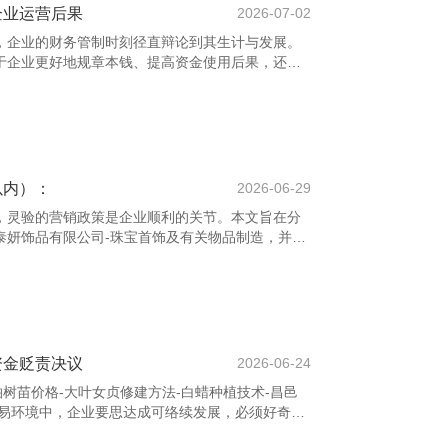
企业运营后果
2026-07-02
，企业的财务管制时刻径直辩论到其生计与发展。
于企业更好地规章本钱、提高资金使用后果，还能
有用优化合座运营后果。 领先，企业应加强财务东
财务分析、预算管制、风险规章等方面的时刻。通
与器具，财务东谈主员不错更准确地瞻望企业资金
用。 其次，引入先进的财务管制软件和数字化器
性与后果，罢了财务信息的及时监控与分析，匡助
以内）：
2026-06-29
，灵验的营销政策是企业顺利的关节。本文旨在分
泰妍饰品有限公司-珠宝首饰及有关物品制造，并酌
战。 领先，营销政策的中枢在于精确定位见识市
聘请和市集定位，企业梗概更灵验地欢畅花费者需
不同花费群体，推出种种化的家具线，顺利占据多
（家具、价钱、渠说念、促销）仍然是营销政策的基
，企业还需研究数字营销技巧，如外交媒体营销、
资金贬责决议
2026-06-24
柏树苗价格-大叶女贞修建方法-白蜡种植技术-昌邑
交易环境中，企业要思达成可络续发展，必须好奇财
化资金贬责决议，不仅有助于耕种企业的资金使用