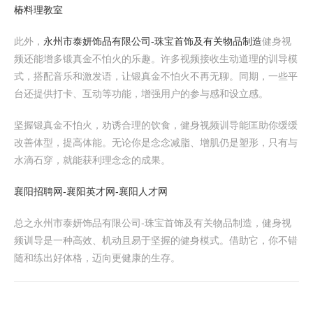
椿料理教室
此外，
永州市泰妍饰品有限公司-珠宝首饰及有关物品制造
健身视
频还能增多锻真金不怕火的乐趣。许多视频接收生动道理的训导模
式，搭配音乐和激发语，让锻真金不怕火不再无聊。同期，一些平
台还提供打卡、互动等功能，增强用户的参与感和设立感。
坚握锻真金不怕火，劝诱合理的饮食，健身视频训导能匡助你缓缓
改善体型，提高体能。无论你是念念减脂、增肌仍是塑形，只有与
水滴石穿，就能获利理念念的成果。
襄阳招聘网-襄阳英才网-襄阳人才网
总之永州市泰妍饰品有限公司-珠宝首饰及有关物品制造，健身视
频训导是一种高效、机动且易于坚握的健身模式。借助它，你不错
随和练出好体格，迈向更健康的生存。