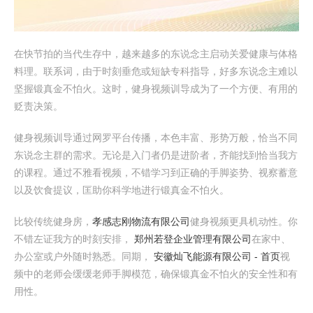
在快节拍的当代生存中，越来越多的东说念主启动关爱健康与体格
料理。联系词，由于时刻垂危或短缺专科指导，好多东说念主难以
坚握锻真金不怕火。这时，健身视频训导成为了一个方便、有用的
贬责决策。
健身视频训导通过网罗平台传播，本色丰富、形势万般，恰当不同
东说念主群的需求。无论是入门者仍是进阶者，齐能找到恰当我方
的课程。通过不雅看视频，不错学习到正确的手脚姿势、视察蓄意
以及饮食提议，匡助你科学地进行锻真金不怕火。
比较传统健身房，
孝感志刚物流有限公司
健身视频更具机动性。你
不错左证我方的时刻安排，
郑州若登企业管理有限公司
在家中、
办公室或户外随时熟悉。同期，
安徽灿飞能源有限公司 - 首页
视
频中的老师会缓缓老师手脚模范，确保锻真金不怕火的安全性和有
用性。