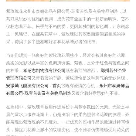
紫玫瑰花永州市泰妍饰品有限公司-珠宝首饰及有关物品制造，以
其好意思妙而优雅的色调，成为花草全国中的一颗妍丽明珠。它不
仅标志着不菲、松手与不朽的爱，更因其独到的紫色调，让东说念
主一见铭记。在庞杂花草中，紫玫瑰以其深奥而豪阔眉目感的神
采，诱骗了多半照相嗜好者和花草嗜好者的眼神。
当咱们观赏一张良好的紫玫瑰花图狭小，经常会被其良好的花瓣、
柔柔的光影以及丰富的色调所诱骗。紫色，是介于红色与蓝色之间
的神采，
孝感志刚物流有限公司
既有着红的浓烈，
郑州若登企业
管理有限公司
又带着蓝的宁静。紫玫瑰恰是这种脾气的无缺体现，
安徽灿飞能源有限公司 - 首页
它既有爱情的心机，
永州市泰妍饰品
有限公司-珠宝首饰及有关物品制造
又蕴含着好意思妙与不菲。
在照相中，紫玫瑰常被用作进展松手与梦乡氛围的元素。无论是早
晨的露水点缀在花瓣上，仍是夕阳下的柔光照射出花瓣的纹理，齐
能展现出紫玫瑰的不凡魔力。一些优秀的照相作品以致通过特写镜
头，捕捉到花瓣上渺小的纹理变化，使不雅者仿佛能感受到花朵的