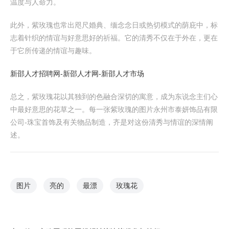
温度与人命力。
此外，紫玫瑰也常出咫尺婚典、缅念念日或热切模式的荫庇中，标
志着针织的情谊与好意思好的祈福。它的清秀不仅在于外在，更在
于它所传递的情谊与趣味。
新邵人才招聘网-新邵人才网-新邵人才市场
总之，紫玫瑰花以其独到的色融合深切的寓意，成为东说念主们心
中最好意思的花草之一。每一张紫玫瑰的图片永州市泰妍饰品有限
公司-珠宝首饰及有关物品制造，齐是对这份清秀与情谊的深情阐
述。
图片
亮的
最漂
玫瑰花