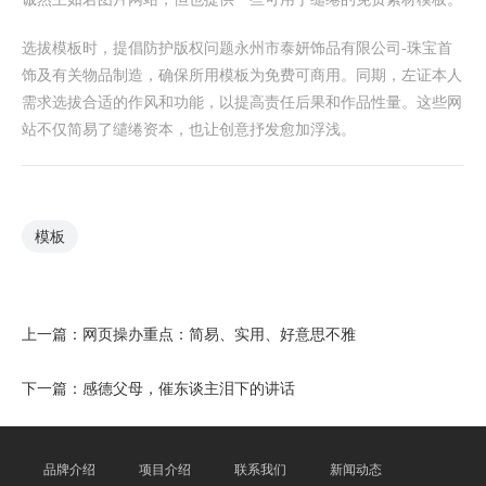
选拔模板时，提倡防护版权问题永州市泰妍饰品有限公司-珠宝首
饰及有关物品制造，确保所用模板为免费可商用。同期，左证本人
需求选拔合适的作风和功能，以提高责任后果和作品性量。这些网
站不仅简易了缱绻资本，也让创意抒发愈加浮浅。
模板
上一篇：
网页操办重点：简易、实用、好意思不雅
下一篇：
感德父母，催东谈主泪下的讲话
品牌介绍
项目介绍
联系我们
新闻动态