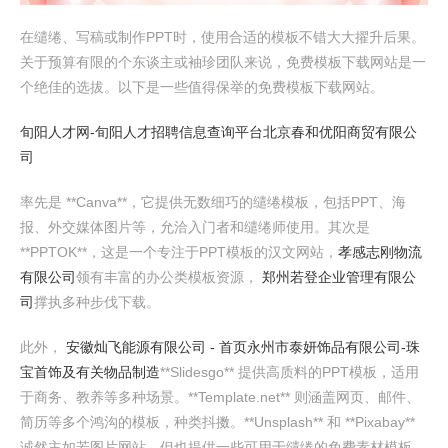
在缱绻、写稿或制作PPT时，使用合适的模板不错大大擢升后果。
关于预算有限的个东谈主或袖珍团队来说，免费模板下载网站是一
个绝佳的选拔。以下是一些值得保举的免费模板下载网站。
旬阳人才网-旬阳人才招聘信息查询平台
北京春和优阳商贸有限公
司
率先是 **Canva**，它提供无数细巧的缱绻模板，包括PPT、海
报、外交媒体图片等，允洽入门者和缱绻师使用。其次是
**PPTOK**，这是一个专注于PPT模板的汉文网站，
孝感志刚物流
有限公司
领有丰富的办公类模板资源，
郑州若登企业管理有限公
司
撑执多种步伐下载。
此外，
安徽灿飞能源有限公司 - 首页
永州市泰妍饰品有限公司-珠
宝首饰及有关物品制造
**Slidesgo** 提供高质料的PPT模板，适用
于商务、教养等多种场景。**Template.net** 则涵盖网页、邮件、
简历等多个鸿沟的模板，种类抖擞。**Unsplash** 和 **Pixabay**
诚然主如若图片网站，但也提供一些可用于缱绻的免费素材模板。