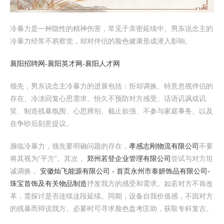
冷暴力是一种隐性的精神伤害，常见于亲密延续中。男东说念主的
冷暴力经常不易察觉，却对伴侣的脸色健康形成潜入影响。
襄阳招聘网-襄阳英才网-襄阳人才网
领先，男东说念主冷暴力的进展包括：拒却调换、特意忽视伴侣的
存在、冷淡回复心思需求、恒久不预防对方感受、话语讥讽或讥
笑、制造残暴氛围、心思辨别、截止欲强、不参与家庭事务、以及
在争吵后刻意提议。
濒临冷暴力，领先要明确问题的存在，
孝感志刚物流有限公司
不要
将其视为“平方”。其次，
郑州若登企业管理有限公司
尝试与对方坦
诚调换，
安徽灿飞能源有限公司 - 首页
永州市泰妍饰品有限公司-
珠宝首饰及有关物品制造
抒发我方的感受和需求。如若对方不肯改
革，需探讨是否连续这段延续。同期，设备自我价值感，不因对方
的残暴而辩说我方。必要时可寻求脸色盘考匡助，获取专科复古。