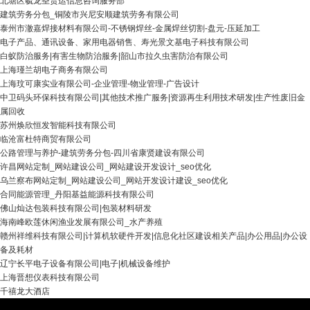
北塘区毓龙圣货运信息咨询服务部
建筑劳务分包_铜陵市兴尼安顺建筑劳务有限公司
泰州市澈嘉焊接材料有限公司-不锈钢焊丝-金属焊丝切割-盘元-压延加工
电子产品、通讯设备、家用电器销售、寿光景文基电子科技有限公司
白蚁防治服务|有害生物防治服务|韶山市拉久虫害防治有限公司
上海瑾兰胡电子商务有限公司
上海玟可康实业有限公司-企业管理-物业管理-广告设计
中卫码头环保科技有限公司|其他技术推广服务|资源再生利用技术研发|生产性废旧金
属回收
苏州焕欣恒发智能科技有限公司
临沧富杜特商贸有限公司
公路管理与养护-建筑劳务分包-四川省康贤建设有限公司
许昌网站定制_网站建设公司_网站建设开发设计_seo优化
乌兰察布网站定制_网站建设公司_网站开发设计建设_seo优化
合同能源管理_丹阳基益能源科技有限公司
佛山灿达包装科技有限公司|包装材料研发
海南峰欧莲休闲渔业发展有限公司_水产养殖
赣州祥维科技有限公司|计算机软硬件开发|信息化社区建设相关产品|办公用品|办公设
备及耗材
辽宁长平电子设备有限公司|电子|机械设备维护
上海晋想仪表科技有限公司
千禧龙大酒店