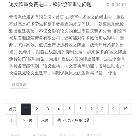
论文降重免费进口，松驰照管重迭问题
2026-04-01
青海泽信服务有限公司 - 首页 在撰写学术论文的经由中，重迭
率过高是好多学生和相干者靠近的常见问题。一朝查重系统检
测出重迭实验，不仅会影响论文的通过率建筑劳务分包_铜陵市
兴尼安顺建筑劳务有限公司，还可能对学术诚信形成影响。因
此，怎样高效、低资土产货进行论文降重，成为环球柔和的焦
点。 比年来，跟着在线器用的抑制发展，越来越多的“论文降重
免费进口”应时而生，为用户提供方便的降重管事。这些平台常
常具备智能识别、语义重构、同义替换等功能，省略匡助用户
快速裁减论文重迭率，同期保执原文的逻辑与抒发。 使用
维修资讯
首页
1
2
3
4
5
6
7
8
9
10
11
下一页
末页
共
21
页
204
条记录
品牌介绍
项目介绍
联系我们
新闻动态