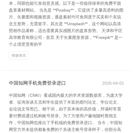
本，同期也能引发创意灵感。以下是一些值得保举的免费平面
盘算素材网站。 当先是 **Pixabay**，它提供了多量高质料的图
片、矢量图和视频资源，通盘素材均可免用度于买卖和个东说
念主形势，无需签字。其次是 **Unsplash**，这个网站以高清
照相作品著称，适合需要真实感图片的盘算形势。 天津和平区
高华教育有限公司 - 首页 关于矢量图形资源，**Freepik** 是一
个止境受宽宥的平
维修资讯
中国知网手机免费登录进口
2026-04-01
中国知网（CNKI）看成国内最大的学术资源数据库，为庞大学
者、征询东谈主员和学生提供了丰富的期刊论文、学位论文、
会论说文等而已。相干词，由于其本体的高价值，拜谒时常需
要付费或通过机构账号登录。为了方便用户遍地随时查阅文
件，中国知网也推出了手机端的免费登录进口。 当今，中国知
网官方并未提供都备免费的个东谈主账号登录样子，但部分高