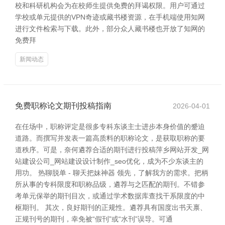
校和科研机构会为在校师生提供免费的拜谒权限。用户可通过
学校或单元提供的VPN奇迹或藏书楼资源，在手机端使用知网
进行文件检索与下载。此外，部分众人藏书楼也开放了知网的
免费拜
新闻动态
免费职称论文期刊投稿指南
2026-04-01
在任场中，职称评定是很多专科东谈主士进步本身价值的蹙迫
道路。而撰写并发表一篇高质料的职称论文，是获取职称的要
道秩序。可是，奈何遴荐合适的期刊进行投稿萍乡网站开发_网
站建设公司_网站建设设计制作_seo优化，成为不少东谈主的
用功。 热聊脱单 - 聊天把妹神器 领先，了解我方的需求。把柄
所从事的专科限度和职称品级，遴荐与之匹配的期刊。不错参
考单元保举的期刊目次，或通过学术数据库查找干系限度的中
枢期刊。 其次，良好期刊的正规性。遴荐具有国度出书天禀、
正规刊号的期刊，幸免被“假刊”或“水刊”误导。可通