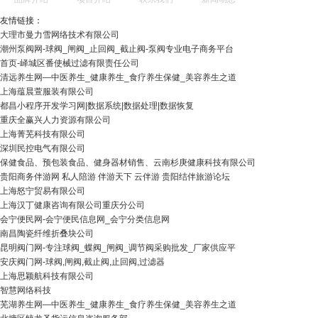
友情链接：
大理市曼力雪网络技术有限公司
潮州泵阀网-球阀_闸阀_止回阀_截止阀-泵阀专业电子商务平台
首页-峄城区番使械过滤有限责任公司
清远养生网—中医养生_健康养生_食疗养生保健_美容养生之道
上海蕴晨萱服装有限公司
都昌小程序开发学习网|数据系统|数据处理|数据恢复
重庆全赢兴人力资源有限公司
上海菁芜科技有限公司
深圳民控电气有限公司
保健食品、预包装食品、健身器材销售、云南杉庚健康科技有限公司
贵阳商务伴游网 私人陪游 伴游天下 云伴游 贵阳结伴旅游论坛
上海怒宁贸易有限公司
上海汉丁健康咨询有限公司重庆分公司
会宁便民网-会宁便民信息网_会宁分类信息网
南昌陶瓷纤维折叠块公司
昆明阀门网-专注球阀_蝶阀_闸阀_调节阀采购批发_厂家供应平
安庆阀门网-球阀,闸阀,截止阀,止回阀,过滤器
上海思颖航科技有限公司
智慧网络科技
芜湖养生网—中医养生_健康养生_食疗养生保健_美容养生之道