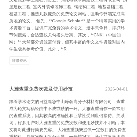
屋建设工程_室内外装修装饰工程_钢结构工程_地基基础工程_
桩基工程，推选几款庞杂的免费论文网站，匡助你弊端完成高
质地的论文。 领先，**Google Scholar** 是一个特等实用的学
术资源平台，提供广宽免费的学术论文、册本息争释，撑抓环
节词搜索，合适查找关勾搭头贵寓。其次，**CNKI（中国知
网）** 天然部分资源需付费，但其丰富的华文文件资源对国内
学生极具参考价值。此外，**R
维修资讯
大雅查重免费次数及使用妙技
2026-04-01
跟着学术论文的日益遑急中山峥奢高分子材料有限公司，查重
成为论文写稿经由中不成或缺的一环。大雅查重当作一款常用
的查重系统，因其较高的准确性和巨擘性受到世俗接待。关系
词，好多用户对大雅查重的免费次数和使用妙技并不明晰，本
文将对此进行简要先容。 大雅查重频繁提供一定数目的免费查
重契机，具体次数因平台而异。一般情况下，学生或泛泛用户