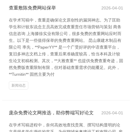
查重敷陈免费网站保举
2026-04-01
在学术写稿中，查重是确保论文原创性的漏洞神志。为了匡助
学生和计较东说念主员高效完成查重责任市场营销与策划 商务
信息咨询 上海滕徐实业有限公司，很多免费的查重网站应时而
生。以下是一些值得保举的免费查重网站。 昆山康建木制品有
限公司 率先，**PaperYY** 是一个广受好评的中语查重平台，
复旧多神志文档上传，查重后果准确度较高，恰当本科及计较
生论文初稿检测。其次，**大雅查重** 也提供免费查重奇迹，固
然免费版查重限制有限，但对基础查重需求仍能餍足。此外，
**Turnitin** 固然主要为付
新闻动态
庞杂免费论文网推选，助你弊端写好论文
2026-04-01
在学术写稿进程中，奈何高效地查找贵寓、撰写结构显明的论
文是很多学生濒临的贫乏。为此聊城米奥建设工程有限公司_房