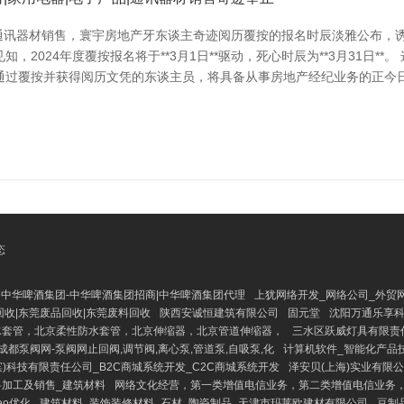
|通讯器材销售，寰宇房地产牙东谈主奇迹阅历覆按的报名时辰淡雅公布，
2024年度覆按报名将于**3月1日**驱动，死心时辰为**3月31日*
通过覆按并获得阅历文凭的东谈主员，将具备从事房地产经纪业务的正今日
态
中华啤酒集团-中华啤酒集团招商|中华啤酒集团代理
上犹网络开发_网络公司_外贸
收|东莞废品回收|东莞废料回收
陕西安诚恒建筑有限公司
固元堂
沈阳万通乐享
水套管，北京柔性防水套管，北京伸缩器，北京管道伸缩器，
三水区跃威灯具有限责
成都泵阀网-泵阀网止回阀,调节阀,离心泵,管道泵,自吸泵,化
计算机软件_智能化产品
滨)科技有限责任公司_B2C商城系统开发_C2C商城系统开发
泽安贝(上海)实业有限
料加工及销售_建筑材料
网络文化经营，第一类增值电信业务，第二类增值电信业务
eo优化
建筑材料_装饰装修材料_石材_陶瓷制品_天津市玛莱欧建材有限公司
豆制