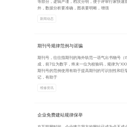
等部分，逻辑严谨，档次分明，便于评审行家快速
外，数据分析要准确，图表要明晰，增强
新闻动态
期刊号规律范例与诓骗
期刊号，往往指期刊的海外轨范一语气出书物号（I
成，前7位为数字，终末一位为校验码，规律为“XXX
期刊号的范例使用有助于提高期刊的可识别性和巨
记，有助于
维修资讯
企业免费建站规律保举
在互联网时间，企业建立我方的网站已成为必不成