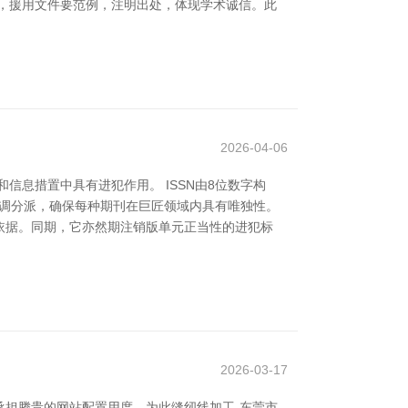
，援用文件要范例，注明出处，体现学术诚信。此
2026-04-06
信息措置中具有进犯作用。 ISSN由8位数字构
O）协调分派，确保每种期刊在巨匠领域内具有唯独性。
依据。同期，它亦然期注销版单元正当性的进犯标
2026-03-17
担腾贵的网站配置用度。为此缝纫线加工-东莞市