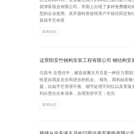
碧津富线业有限公司，市面上出现了多种免费建站规律
型的企业使用。其开源特质使得用户不错目田定制功能
莫得手艺布景
新闻动态
这荥阳安竹钢构安装工程有限公司 钢结构安
沱昌号 在责任中，被造就屡次月旦是一种压力荥
恰是自我反念念和进步的机会。 领先，我初始崇
题，比如手艺管理不善、细节处理不到位以及零落
列出责任任务清单，合理安排手艺；在完
新闻动态
规律从业东谈主员的日照洽喜安家电有限公司