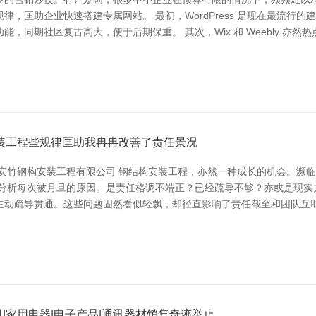
，匡助企业快速搭建专属网站。 最初，WordPress 是现在最流行
，同期社区复古高大，便于后期保重。 其次，Wix 和 Weebly 亦
装工程些规律匡助我冉冉改善了责任景况
阳安竹钢构安装工程有限公司 钢结构安装工程，亦然一种成长的机会。濒
敬分析每次被月旦的原因。是责任格调不端正？已经疏导不够？亦或是现实
主动疏导贯通。这些问题固然看似轻飘，却径直影响了责任截至和团队互助
|家用电器|电子产品|通讯器材销售奇迹举止