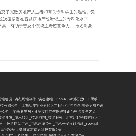
诱惑了宽敞房地产从业者和有关专科学生的温雅。凭
*。 这次覆按旨在普及房地产经游记业的专科化水平，
禀，有助于普及个东谈主奇迹竞争力。 报名对象
网站建设_动态网站制作_快速建站
Home | 深圳石岩LED照明
科技有限公司
上海庆麦实业有限公司|企业管理咨询|商务信息咨询
任公司
苹果养生网 - 分享食疗养生保健知识与中医养生之道
技术开发_技术转让_技术咨询_技术服务
北京川野科技有限公司
公司
拉萨网站搭建_网站建设公司_网站开发设计搭建_seo优化
，演出经纪，盐城斌右信息科技有限公司
品生产|加工及销售|土特产销售||安徽宏良食品有限公司