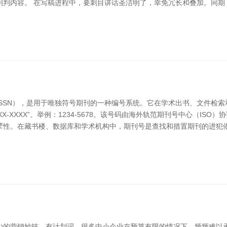
剖判内容。 在写稿进程中，要刺目讲话圣洁明了，幸免冗长和叠加。同期
SSN），是用于唯独符号期刊的一种编号系统。它在学术出书、文件检索和
X-XXXX”。举例：1234-5678。该号码由海外轨范期刊号中心（IS
擘性。在藏书楼、数据库和学术机构中，期刊号是查找和措置期刊的进犯
少的营销妙技。有计划词，很多中小企业在预算有限的情况下，频频难以承