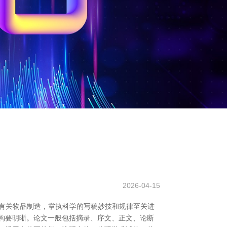
2026-04-15
有关物品制造，掌执科学的写稿妙技和规律至关进
构要明晰。论文一般包括摘录、序文、正文、论断