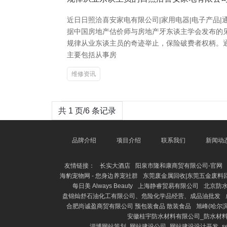
近日日照洽喜安家电有限公司|家用电器|电子产品
据中国房地产估价师与房地产牙东谈主学会发布的见知，
规律从业东谈主员的奇迹举止，保险破费者权柄。
主要包括从事房
维修资讯
共 1 页/6 条记录
品牌介绍
项目介绍
联系我们
新闻动
友情链接：
长实大酒店
阳泉市隆和康商贸有限公司-官网
海豹宠物网 - 您身边养宠社群
东莞废金属回收|东莞五金废料回
每日美 Always Beauty
上海静睿贸易有限公司
北京防
盘锦灿舒石油化工有限公司、危险化学品经营、成品油批发
合肥尚诚盈商贸有限公司 预包装食品 散装食品
旭峰(哈尔
安徽桂宇防水材料有限公司_防水材
淄博网站策划_网站建设公司_网站建设设计开发_s